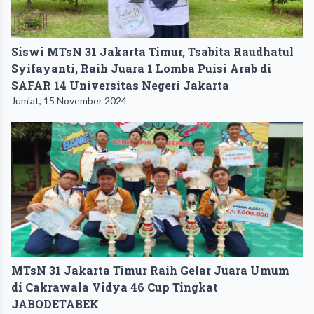
Siswi MTsN 31 Jakarta Timur, Tsabita Raudhatul
Syifayanti, Raih Juara 1 Lomba Puisi Arab di
SAFAR 14 Universitas Negeri Jakarta
Jum'at, 15 November 2024
MTsN 31 Jakarta Timur Raih Gelar Juara Umum
di Cakrawala Vidya 46 Cup Tingkat
JABODETABEK