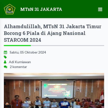
MTsN 31 JAKARTA
Alhamdulillah, MTsN 31 Jakarta Timur
Borong 6 Piala di Ajang Nasional
STARCOM 2024
Sabtu, 05 Oktober 2024
Adi Kurniawan
2 komentar