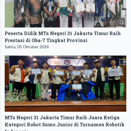
Peserta Didik MTs Negeri 31 Jakarta Timur Raih
Prestasi di Oba-7 Tingkat Provinsi
Sabtu, 05 Oktober 2024
MTs Negeri 31 Jakarta Timur Raih Juara Ketiga
Kategori Robot Sumo Junior di Turnamen Robotik