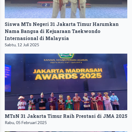
Siswa MTs Negeri 31 Jakarta Timur Harumkan
Nama Bangsa di Kejuaraan Taekwondo
Internasional di Malaysia
Sabtu, 12 Juli 2025
MTsN 31 Jakarta Timur Raih Prestasi di JMA 2025
Rabu, 05 Februari 2025