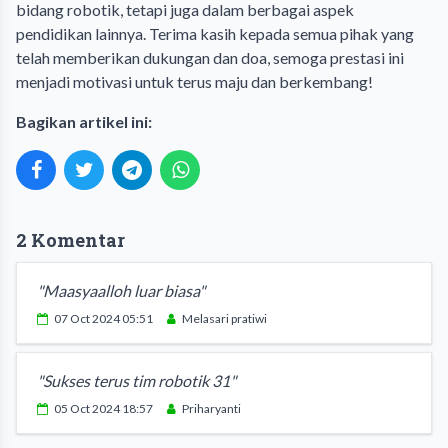
bidang robotik, tetapi juga dalam berbagai aspek
pendidikan lainnya. Terima kasih kepada semua pihak yang
telah memberikan dukungan dan doa, semoga prestasi ini
menjadi motivasi untuk terus maju dan berkembang!
Bagikan artikel ini:
2 Komentar
"Maasyaalloh luar biasa"
07 Oct 2024 05:51
Melasari pratiwi
"Sukses terus tim robotik 31"
05 Oct 2024 18:57
Priharyanti