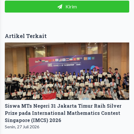
Kirim
Artikel Terkait
Siswa MTs Negeri 31 Jakarta Timur Raih Silver
Prize pada International Mathematics Contest
Singapore (IMCS) 2026
Senin, 27 Juli 2026